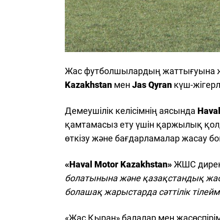
Жас футболшылардың жаттығуына ж
Kazakhstan
мен
Jas Qyran
күш-жігерле
Демеушілік келісімнің аясында
Haval
қамтамасыз ету үшін қаржылық қолд
өткізу және бағдарламалар жасау 
«Haval Motor Kazakhstan»
ЖШС дирек
болатынына және қазақстандық жа
болашақ жарыстарда сәттілік тілей
«Жас Қыран» балалар мен жасөспір