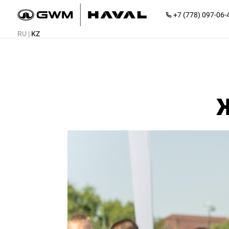
+7 (778) 097-06-
RU
|
KZ
Ж