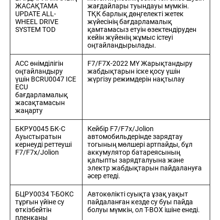
ЖАСАҚТАМА
жағдайлары туындауы мүмкін.
UPDATE ALL-
ТҚК барлық дөңгелекті жетек
WHEEL DRIVE
жүйесінің бағдарламалық
SYSTEM TOD
қамтамасыз етуін өзектендіруден
кейін жүйенің жұмыс істеуі
оңтайландырылады.
ACC өнімділігін
F7/F7X-2022 MY Жарықтандыру
оңтайландыру
жабдықтарын іске қосу үшін
үшін BCRU0047 ICE
жүргізу режимдерін нақтылау
ECU
бағдарламалық
жасақтамасын
жаңарту
БКРУ0045 БК-С
Кейбір F7/F7x/Jolion
Ауыстыратын
автомобильдерінде зарядтау
кернеуді реттеуші
тогының мөлшері артпайды, бұл
F7/F7x/Jolion
аккумулятор батареясының
қалыпты зарядталуына және
электр жабдықтарын пайдалануға
әсер етеді.
БЦРУ0034 Т-БОКС
Автокөлікті суықта ұзақ уақыт
тұрғын үйіне су
пайдаланған кезде су буы пайда
өткізбейтін
болуы мүмкін, ол T-BOX ішіне енеді.
пленканы