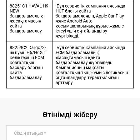
+7 (778)
88251C1 HAVAL H9
Бұл сервистік кампания аясында
097-06-47
NEW
HUT блогы қайта
Н
ЖАҢАЛЫҚТАР
БАЙЛАНЫСТАР
бағдарламалық
бағдарламаланып, Apple Car Play
Haval
жасақтамасын
және Android Auto
Premium
қайта
қосымшаларының дұрыс жұмыс
Shymkent
бағдарламалау
істеуі үшін оңтайландыру
жүргізіледі.
88259C2 Dargo/3-
Бұл сервистік кампания аясында
ші буын H6/H6GT
ECM бағдарламалық
көліктерінің ECM
жасақтамасын қайта
қозғалтқыш
бағдарламалау жүргізіледі.
басқару блогын
Кампанияның мақсаты:
қайта
қозғалтқыштың жұмыс логикасын
бағдарламалау
оңтайландыру, тұрақтылығын
арттыру.
Өтінімді жіберу
Сіздің атыңыз
*