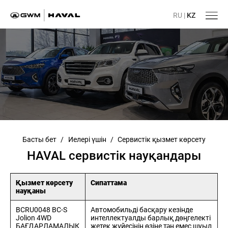
RU
|
KZ
Басты бет
/
Иелері үшін
/
Сервистік қызмет көрсету
HAVAL сервистік науқандары
Қызмет көрсету
Сипаттама
науқаны
BCRU0048 BC-S
Автомобильді басқару кезінде
Jolion 4WD
интеллектуалды барлық дөңгелекті
БАҒДАРЛАМАЛЫҚ
жетек жүйесінің өзіне тән емес шуыл