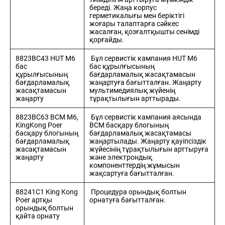
береді. Жаңа корпус
герметикалығы мен беріктігі
жоғары талаптарға сәйкес
жасалған, қозғалтқышты сенімді
қорғайды.
8823BC43 HUT M6
Бұл сервистік кампания HUT M6
бас
бас құрылғысының
құрылғысының
бағдарламалық жасақтамасын
бағдарламалық
жаңартуға бағытталған. Жаңарту
жасақтамасын
мультимедиялық жүйенің
жаңарту
тұрақтылығын арттырады.
8823BC63 BCM M6,
Бұл сервистік кампания аясында
KingKong Poer
BCM басқару блогының
басқару блогының
бағдарламалық жасақтамасы
бағдарламалық
жаңартылады. Жаңарту қауіпсіздік
жасақтамасын
жүйесінің тұрақтылығын арттыруға
жаңарту
және электрондық
компоненттердің жұмысын
жақсартуға бағытталған.
88241C1 King Kong
Процедура орындық болтын
Poer артқы
орнатуға бағытталған.
орындық болтын
қайта орнату