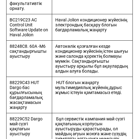
факультативтік
орнату.
BC219C23 AC
Haval Jolion кондиционер жүйесінің
Control Unit
электрондық басқару блогын
Software Update on
бағдарламалық жаңарту
Haval Jolion
88248С8. 60А -M6
Автокөлік қозғалған кезде
сақтандырғышты
кондиционер жүйесінің істен шығуы
ауыстыру
және салонда қоректің болмауы
мүмкін. Сақтандырғышты
ауыстыру арқылы бұл ақаулардың
алдын алуға болады.
88229C43 HUT
HUT блогын жаңарту
Dargo бас
мультимедиялық жүйенің дұрыс
құрылғысының
жұмыс істеуін қамтамасыз етеді.
бағдарламалық
жасақтамасын
жаңарту
88229C52 Dargo
Бұл сервистік кампания май сүзгі
май сүзгі
қақпағының корпусын
қақпағын
ауыстыруды қарастырады, ол
ауыстыру
майдың ағуын жоюға және сүзудің
тиімділігін арттыруға мүмкіндік