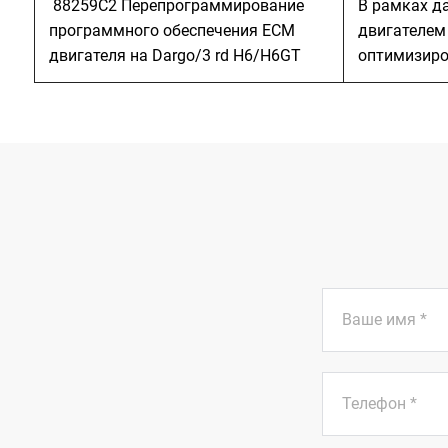
88259С2 Перепрограммирование
В рамках д
программного обеспечения ЕСМ
двигателем 
двигателя на Dargo/3 rd H6/H6GT
оптимизиро
Ваше имя
*
Телефон
*