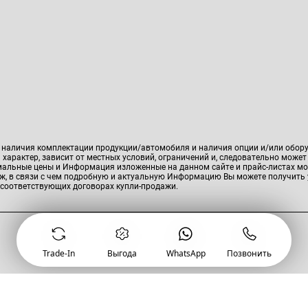
, наличия комплектации продукции/автомобиля и наличия опции и/или обор
характер, зависит от местных условий, ограничений и, следовательно может
имальные цены и Информация изложенные на данном сайте и прайс-листах мо
аж, в связи с чем подробную и актуальную Информацию Вы можете получить 
ВЫГОДНЫЕ УСЛОВИЯ
 соответствующих договорах купли-продажи.
Узнать условия
Продать
Купить авто с
Обменять
Купить
автомобиль
пробегом
автомобиль
в кредит
Trade-In
Выгода
WhatsApp
Позвонить