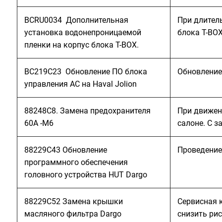
BCRU0034 Дополнительная
При длител
установка водонепроницаемой
блока T-BO
пленки на корпус блока T-BOX.
BC219C23 Обновление ПО блока
Обновление
управления АC на Haval Jolion
88248С8. Замена предохранителя
При движен
60А -M6
салоне. С 
88229C43 Обновление
Проведение
программного обеспечения
головного устройства HUT Dargo
88229C52 Замена крышки
Сервисная 
масляного фильтра Dargo
снизить ри