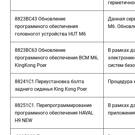
герметично
8823BC43 Обновление
Данная сер
программного обеспичения
M6. Обновл
головногот устройства HUT M6
8823BC63 Обновление
В рамках д
программного обеспечения BCM M6,
электроник
KingKong Poer
систем без
88241C1 Переустановка болта
Процедура 
заднего сиденья King Kong Poer
88251C1. Перепрограммирование
В рамках д
программного обеспечения HAVAL
приложения 
H9 NEW