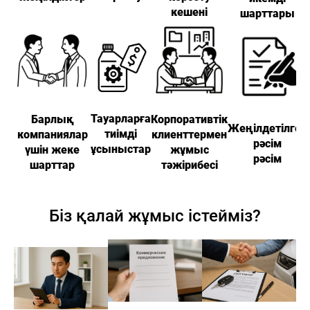
кешені
шарттары
+7 (778)
097-06-47
Н
ЖАҢАЛЫҚТАР
БАЙЛАНЫСТАР
Haval
Premium
Shymkent
Тауарларға
Барлық
Корпоративтік
Жеңілдетілген
тиімді
компаниялар
клиенттермен
рәсім
ұсыныстар
үшін жеке
жұмыс
рәсім
шарттар
тәжірибесі
Біз қалай жұмыс істейміз?